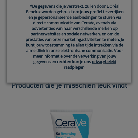
*De gegevens die je verstrekt, zullen door L’Oréal
*De gegevens die je verstrekt, zullen door L’Oréal
Benelux worden gebruikt om jouw profiel te verrijken
Benelux worden gebruikt om jouw profiel te verrijken
ONTDEK WELKE
en je gepersonaliseerde aanbiedingen te sturen via
en je gepersonaliseerde aanbiedingen te sturen via
CERAVE PRODUCTEN
directe communicatie van CeraVe, evenals via
directe communicatie van CeraVe, evenals via
advertenties van haar verschillende merken op
advertenties van haar verschillende merken op
partnerwebsites en sociale netwerken, en om de
partnerwebsites en sociale netwerken, en om de
DE BESTE ZIJN VOOR JOU
prestaties van onze marketingactiviteiten te meten. Je
prestaties van onze marketingactiviteiten te meten. Je
kunt jouw toestemming te allen tijde intrekken via de
kunt jouw toestemming te allen tijde intrekken via de
afmeldlink in onze elektronische communicatie. Voor
afmeldlink in onze elektronische communicatie. Voor
meer informatie over de verwerking van jouw
meer informatie over de verwerking van jouw
START NU
gegevens en rechten kun je ons
gegevens en rechten kun je ons
privacybeleid
privacybeleid
raadplegen.
raadplegen.
Producten die je misschien leuk vindt