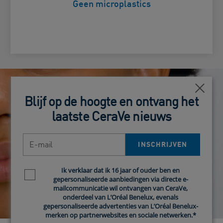
Geen microplastics
Dichtb
Dichtb
Blijf op de hoogte en ontvang het
Blijf op de hoogte en ontvang het
laatste CeraVe nieuws
laatste CeraVe nieuws
E-mail
E-mail
INSCHRIJVEN
INSCHRIJVEN
Ik verklaar dat ik 16 jaar of ouder ben en
Ik verklaar dat ik 16 jaar of ouder ben en
Newsletter policy
Newsletter policy
gepersonaliseerde aanbiedingen via directe e-
gepersonaliseerde aanbiedingen via directe e-
mailcommunicatie wil ontvangen van CeraVe,
mailcommunicatie wil ontvangen van CeraVe,
onderdeel van L’Oréal Benelux, evenals
onderdeel van L’Oréal Benelux, evenals
gepersonaliseerde advertenties van L’Oréal Benelux-
gepersonaliseerde advertenties van L’Oréal Benelux-
merken op partnerwebsites en sociale netwerken.*
merken op partnerwebsites en sociale netwerken.*