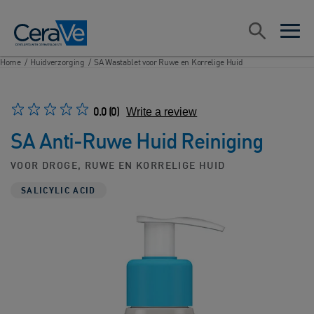
Main Navigation
Zoeken
open sea
open 
Home
/
Huidverzorging
/
SA Wastablet voor Ruwe en Korrelige Huid
0.0
(0)
Write a review
SA Anti-Ruwe Huid Reiniging
VOOR DROGE, RUWE EN KORRELIGE HUID
SALICYLIC ACID