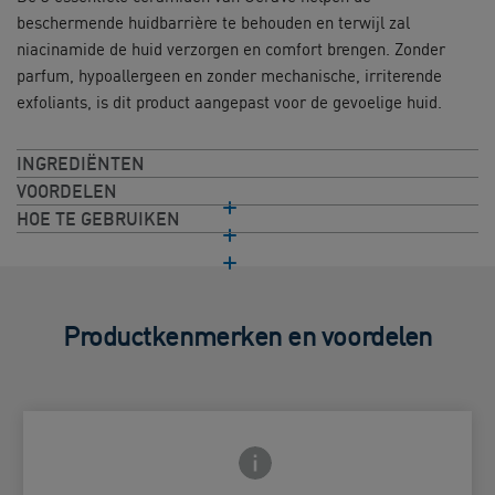
beschermende huidbarrière te behouden en terwijl zal
niacinamide de huid verzorgen en comfort brengen. Zonder
parfum, hypoallergeen en zonder mechanische, irriterende
exfoliants, is dit product aangepast voor de gevoelige huid.
INGREDIËNTEN
VOORDELEN
HOE TE GEBRUIKEN
Productkenmerken en voordelen
Frontside Info icon
 Close icon