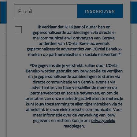
E-mail
MELKZUUR: KRACHTIG INGREDIËNT IN
INSCHRIJVEN
CERAVE - ONTDEK MEER!
Ik verklaar dat ik 16 jaar of ouder ben en
Newsletter policy
gepersonaliseerde aanbiedingen via directe e-
REFERENTIES
mailcommunicatie wil ontvangen van CeraVe,
onderdeel van L’Oréal Benelux, evenals
gepersonaliseerde advertenties van L’Oréal Benelux-
merken op partnerwebsites en sociale netwerken.*
*De gegevens die je verstrekt, zullen door L’Oréal
Producten met Melkzuur
Benelux worden gebruikt om jouw profiel te verrijken
en je gepersonaliseerde aanbiedingen te sturen via
directe communicatie van CeraVe, evenals via
advertenties van haar verschillende merken op
partnerwebsites en sociale netwerken, en om de
prestaties van onze marketingactiviteiten te meten. Je
kunt jouw toestemming te allen tijde intrekken via de
afmeldlink in onze elektronische communicatie. Voor
meer informatie over de verwerking van jouw
gegevens en rechten kun je ons
privacybeleid
raadplegen.