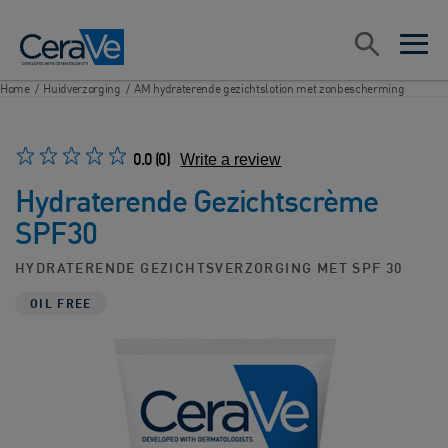
Main Navigation
Zoeken
open sea
open 
Home
/
Huidverzorging
/
AM hydraterende gezichtslotion met zonbescherming
0.0
(0)
Write a review
Hydraterende Gezichtscrème
SPF30
HYDRATERENDE GEZICHTSVERZORGING MET SPF 30
OIL FREE