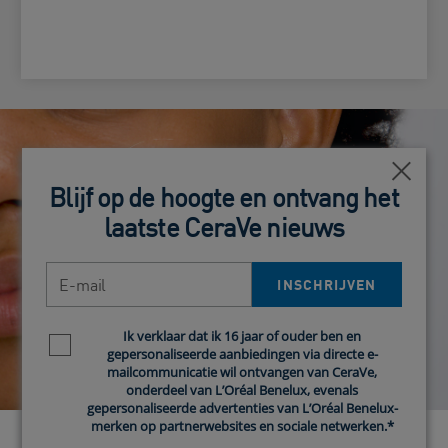
Dichtb
Dichtb
Blijf op de hoogte en ontvang het
Blijf op de hoogte en ontvang het
laatste CeraVe nieuws
laatste CeraVe nieuws
E-mail
E-mail
INSCHRIJVEN
INSCHRIJVEN
Ik verklaar dat ik 16 jaar of ouder ben en
Ik verklaar dat ik 16 jaar of ouder ben en
Newsletter policy
Newsletter policy
gepersonaliseerde aanbiedingen via directe e-
gepersonaliseerde aanbiedingen via directe e-
mailcommunicatie wil ontvangen van CeraVe,
mailcommunicatie wil ontvangen van CeraVe,
onderdeel van L’Oréal Benelux, evenals
onderdeel van L’Oréal Benelux, evenals
gepersonaliseerde advertenties van L’Oréal Benelux-
gepersonaliseerde advertenties van L’Oréal Benelux-
merken op partnerwebsites en sociale netwerken.*
merken op partnerwebsites en sociale netwerken.*