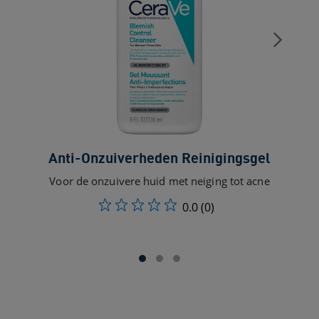
Hy
Anti-Onzuiverheden Reinigingsgel
Nor
Voor de onzuivere huid met neiging tot acne
0.0
(0)