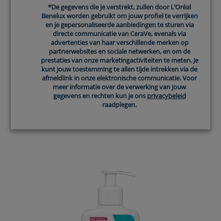
*De gegevens die je verstrekt, zullen door L’Oréal
*De gegevens die je verstrekt, zullen door L’Oréal
ONTDEK WELKE
Benelux worden gebruikt om jouw profiel te verrijken
Benelux worden gebruikt om jouw profiel te verrijken
CERAVE PRODUCTEN
en je gepersonaliseerde aanbiedingen te sturen via
en je gepersonaliseerde aanbiedingen te sturen via
directe communicatie van CeraVe, evenals via
directe communicatie van CeraVe, evenals via
advertenties van haar verschillende merken op
advertenties van haar verschillende merken op
DE BESTE ZIJN VOOR JOU
partnerwebsites en sociale netwerken, en om de
partnerwebsites en sociale netwerken, en om de
prestaties van onze marketingactiviteiten te meten. Je
prestaties van onze marketingactiviteiten te meten. Je
kunt jouw toestemming te allen tijde intrekken via de
kunt jouw toestemming te allen tijde intrekken via de
afmeldlink in onze elektronische communicatie. Voor
afmeldlink in onze elektronische communicatie. Voor
START NU
meer informatie over de verwerking van jouw
meer informatie over de verwerking van jouw
gegevens en rechten kun je ons
gegevens en rechten kun je ons
privacybeleid
privacybeleid
raadplegen.
raadplegen.
Producten die je misschien leuk vindt