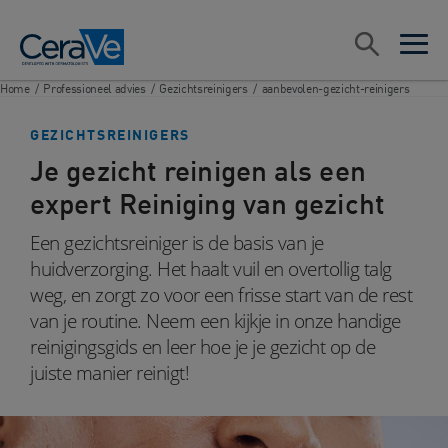
Main Navigation
Zoeken
open sea
open 
Home
/
Professioneel advies
/
Gezichtsreinigers
/
aanbevolen-gezicht-reinigers
GEZICHTSREINIGERS
Je gezicht reinigen als een
expert Reiniging van gezicht
Een gezichtsreiniger is de basis van je
huidverzorging. Het haalt vuil en overtollig talg
weg, en zorgt zo voor een frisse start van de rest
van je routine. Neem een kijkje in onze handige
reinigingsgids en leer hoe je je gezicht op de
juiste manier reinigt!