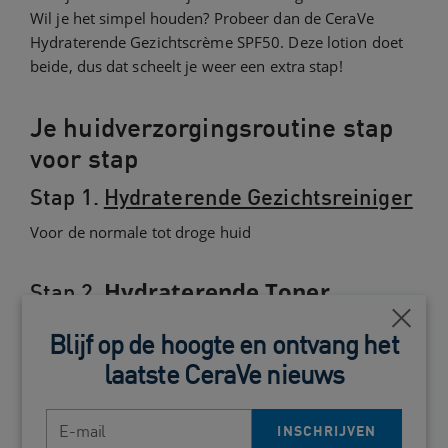
Wil je het simpel houden? Probeer dan de CeraVe
Hydraterende Gezichtscrème SPF50. Deze lotion doet
beide, dus dat scheelt je weer een extra stap!
Je huidverzorgingsroutine stap
voor stap
Stap 1.
Hydraterende Gezichtsreiniger
Voor de normale tot droge huid
Hydraterende Toner
Stap 2.
Dichtb
Voor de normale tot droge huid
Blijf op de hoogte en ontvang het
laatste CeraVe nieuws
Hydraterende
Stap 3.
Gezichtscrème SPF50
E-mail
INSCHRIJVEN