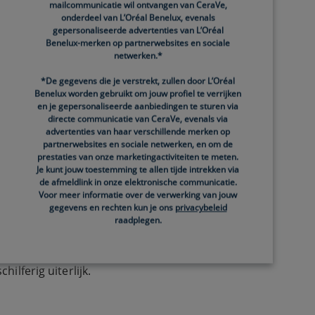
mailcommunicatie wil ontvangen van CeraVe,
onderdeel van L’Oréal Benelux, evenals
gepersonaliseerde advertenties van L’Oréal
Benelux-merken op partnerwebsites en sociale
netwerken.*
*De gegevens die je verstrekt, zullen door L’Oréal
Benelux worden gebruikt om jouw profiel te verrijken
en je gepersonaliseerde aanbiedingen te sturen via
directe communicatie van CeraVe, evenals via
advertenties van haar verschillende merken op
partnerwebsites en sociale netwerken, en om de
prestaties van onze marketingactiviteiten te meten.
Je kunt jouw toestemming te allen tijde intrekken via
de afmeldlink in onze elektronische communicatie.
matig reinigen of exfoliëren kan een droge huid
Voor meer informatie over de verwerking van jouw
gegevens en rechten kun je ons
privacybeleid
raadplegen.
ilferig uiterlijk.