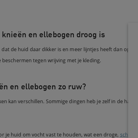
 knieën en ellebogen droog is
ien dat de huid daar dikker is en meer lijntjes heeft dan op 
e beschermen tegen wrijving met je kleding.
ën en ellebogen zo ruw?
 kan verschillen. Sommige dingen heb je zelf in de hand, z
or je huid om vocht vast te houden, wat een droge,
schilfer