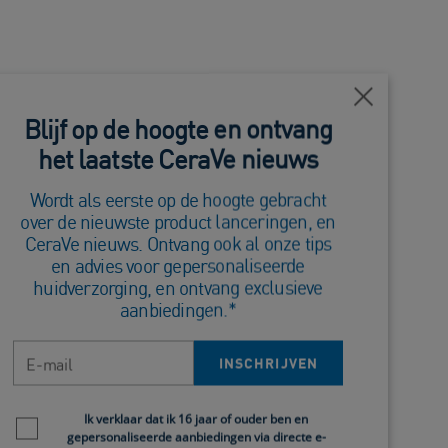
Dichtbij
Blijf op de hoogte en ontvang
het laatste CeraVe nieuws
andere plekken. Dit komt omdat deze huid flexibel
Wordt als eerste op de hoogte gebracht
over de nieuwste product lanceringen, en
CeraVe nieuws. Ontvang ook al onze tips
en advies voor gepersonaliseerde
huidverzorging, en ontvang exclusieve
aanbiedingen.*
oals je huidverzorging, andere niet, zoals je
E-mail
INSCHRIJVEN
Newsletter policy
Ik verklaar dat ik 16 jaar of ouder ben en
ige huid
kan veroorzaken.
gepersonaliseerde aanbiedingen via directe e-