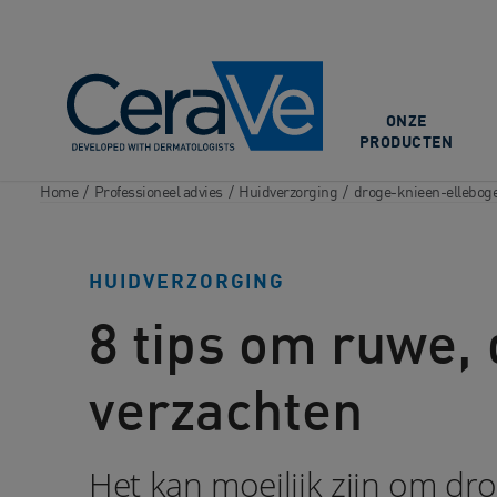
Main Navigation
ONZE
PRODUCTEN
Home
/
Professioneel advies
/
Huidverzorging
/
droge-knieen-ellebog
HUIDVERZORGING
8 tips om ruwe, 
verzachten
Het kan moeilijk zijn om dr