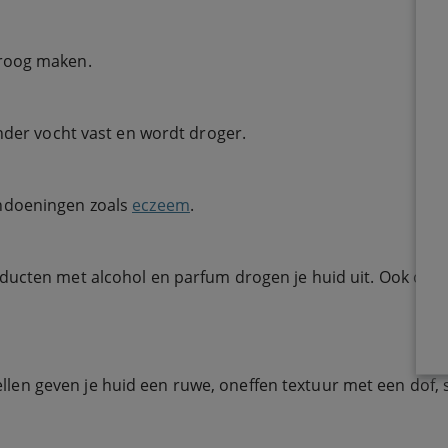
droog maken.
inder vocht vast en wordt droger.
andoeningen zoals
eczeem
.
oducten met alcohol en parfum drogen je huid uit. Ook over
llen geven je huid een ruwe, oneffen textuur met een dof, sch