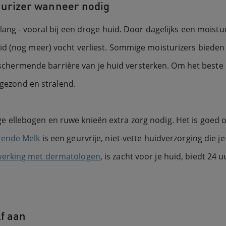
turizer wanneer nodig
ang - vooral bij een droge huid. Door dagelijks een moisturi
d (nog meer) vocht verliest. Sommige moisturizers bieden j
beschermende barrière van je huid versterken. Om het beste u
 gezond en stralend.
 ellebogen en ruwe knieën extra zorg nodig. Het is goed
rende Melk
is een geurvrije, niet-vette huidverzorging die j
werking met dermatologen
, is zacht voor je huid, biedt 2
lf aan