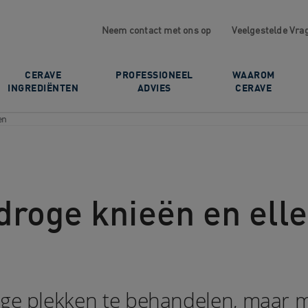
Neem contact met ons op
Veelgestelde Vra
CERAVE
PROFESSIONEEL
WAAROM
INGREDIËNTEN
ADVIES
CERAVE
en
droge knieën en ell
oge plekken te behandelen, maar m