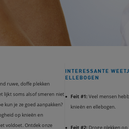
INTERESSANTE WEETJ
ELLEBOGEN
end ruwe, doffe plekken
t lijkt soms alsof smeren niet
Feit #1:
Veel mensen hebbe
oe kun je ze goed aanpakken?
knieën en ellebogen.
oogheid op knieën en
et voldoet. Ontdek onze
Feit #2:
Droge plekken op 