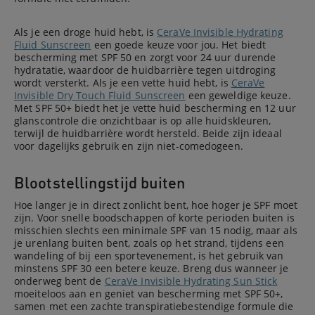
Als je een droge huid hebt, is
CeraVe Invisible Hydrating
Fluid Sunscreen
een goede keuze voor jou. Het biedt
bescherming met SPF 50 en zorgt voor 24 uur durende
hydratatie, waardoor de huidbarrière tegen uitdroging
wordt versterkt. Als je een vette huid hebt, is
CeraVe
Invisible Dry Touch Fluid Sunscreen
een geweldige keuze.
Met SPF 50+ biedt het je vette huid bescherming en 12 uur
glanscontrole die onzichtbaar is op alle huidskleuren,
terwijl de huidbarrière wordt hersteld. Beide zijn ideaal
voor dagelijks gebruik en zijn niet-comedogeen.
Blootstellingstijd buiten
Hoe langer je in direct zonlicht bent, hoe hoger je SPF moet
zijn. Voor snelle boodschappen of korte perioden buiten is
misschien slechts een minimale SPF van 15 nodig, maar als
je urenlang buiten bent, zoals op het strand, tijdens een
wandeling of bij een sportevenement, is het gebruik van
minstens SPF 30 een betere keuze. Breng dus wanneer je
onderweg bent de
CeraVe Invisible Hydrating Sun Stick
moeiteloos aan en geniet van bescherming met SPF 50+,
samen met een zachte transpiratiebestendige formule die