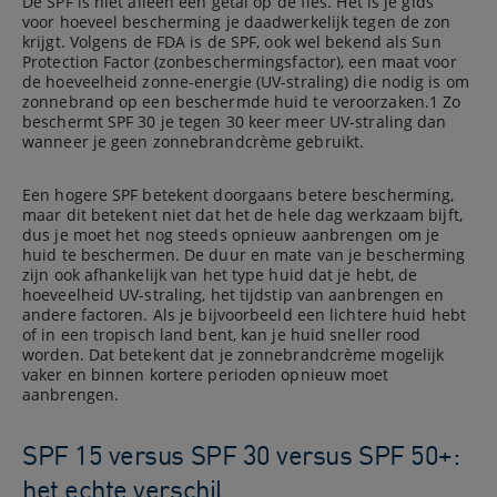
De SPF is niet alleen een getal op de fles. Het is je gids
voor hoeveel bescherming je daadwerkelijk tegen de zon
krijgt. Volgens de FDA is de SPF, ook wel bekend als Sun
Protection Factor (zonbeschermingsfactor), een maat voor
de hoeveelheid zonne-energie (UV-straling) die nodig is om
zonnebrand op een beschermde huid te veroorzaken.1 Zo
beschermt SPF 30 je tegen 30 keer meer UV-straling dan
wanneer je geen zonnebrandcrème gebruikt.
Een hogere SPF betekent doorgaans betere bescherming,
maar dit betekent niet dat het de hele dag werkzaam bijft,
dus je moet het nog steeds opnieuw aanbrengen om je
huid te beschermen. De duur en mate van je bescherming
zijn ook afhankelijk van het type huid dat je hebt, de
hoeveelheid UV-straling, het tijdstip van aanbrengen en
andere factoren. Als je bijvoorbeeld een lichtere huid hebt
of in een tropisch land bent, kan je huid sneller rood
worden. Dat betekent dat je zonnebrandcrème mogelijk
vaker en binnen kortere perioden opnieuw moet
aanbrengen.
SPF 15 versus SPF 30 versus SPF 50+:
het echte verschil