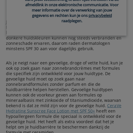
afmeldlink in onze elektronische communicatie. Voor
meer informatie over de verwerking van jouw
Huidskleur en gevoeligheid
gegevens en rechten kun je ons
privacybeleid
raadplegen.
Je huidskleur en -type spelen een belangrijke rol bij het
kiezen van de juiste SPF. Een lichte huidskleur loopt meer
kans op verbranding en op UV-schade. Gemiddelde tot
donkere huidskleuren kunnen nog steeds verbranden en
zonneschade ervaren, daarom raden dermatologen
minstens SPF 30 aan voor dagelijks gebruik.
Als je neigt naar een gevoelige, droge of vette huid, kun je
ook op zoek gaan naar zonnebrandcrèmes met formules
die specifiek zijn ontwikkeld voor jouw huidtype. De
gevoelige huid moet op zoek gaan naar
zonnebrandformules zonder parfum en die de
huidbarrière helpen herstellen. Gevoelige huidtypen
kunnen ook de voorkeur geven aan formules op
mineraalbasis met zinkoxide of titaniumdioxide, waarvan
bekend is dat ze mild zijn voor de gevoelige huid.
CeraVe
Hydrating Sunscree Face Lotion met SPF 50+
heeft een
hypoallergeen formule die speciaal is ontwikkeld voor de
gevoelige huid. Het heeft als extra voordeel dat het je
helpt om je huidbarrière te beschermen dankzij de
formule met ceramiden.