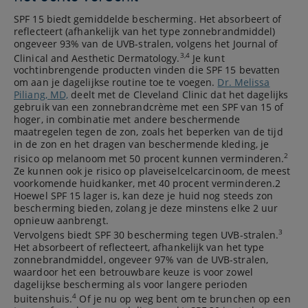
SPF 15 biedt gemiddelde bescherming. Het absorbeert of
reflecteert (afhankelijk van het type zonnebrandmiddel)
ongeveer 93% van de UVB-stralen, volgens het Journal of
3,4
Clinical and Aesthetic Dermatology.
Je kunt
vochtinbrengende producten vinden die SPF 15 bevatten
om aan je dagelijkse routine toe te voegen.
Dr. Melissa
Piliang, MD,
deelt met de Cleveland Clinic dat het dagelijks
gebruik van een zonnebrandcrème met een SPF van 15 of
hoger, in combinatie met andere beschermende
maatregelen tegen de zon, zoals het beperken van de tijd
in de zon en het dragen van beschermende kleding, je
2
risico op melanoom met 50 procent kunnen verminderen.
Ze kunnen ook je risico op plaveiselcelcarcinoom, de meest
voorkomende huidkanker, met 40 procent verminderen.2
Hoewel SPF 15 lager is, kan deze je huid nog steeds zon
bescherming bieden, zolang je deze minstens elke 2 uur
opnieuw aanbrengt.
3
Vervolgens biedt SPF 30 bescherming tegen UVB-stralen.
Het absorbeert of reflecteert, afhankelijk van het type
zonnebrandmiddel, ongeveer 97% van de UVB-stralen,
waardoor het een betrouwbare keuze is voor zowel
dagelijkse bescherming als voor langere perioden
4
buitenshuis.
Of je nu op weg bent om te brunchen op een