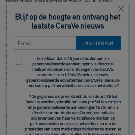
terras of een lange wandeling maakt, SPF 30 is sterk
genoeg om je huid te helpen beschermen – zolang je het
Dichtb
maar minstens elke twee uur opnieuw aanbrengt.
Blijf op de hoogte en ontvang het
Wanneer je meerdere uren buiten bent op het strand of
bij het zwembad, is SPF 50+ jouw beste keuze. Het filtert
laatste CeraVe nieuws
tot 98% van de UVB-stralen en helpt beschermen tegen
zonnebrand en schade op lange termijn (bij gebruik
E-mail
volgens de instructies in combinatie met andere
INSCHRIJVEN
3,4
beschermende maatregelen tegen de zon)
Onthoud
alleen dat geen enkel zonnebrandmiddel bescherming
biedt tegen 100% van de zonnestralen en dat opnieuw
Ik verklaar dat ik 16 jaar of ouder ben en
Newsletter policy
aanbrengen van zonnebrandcrème om de twee uur
gepersonaliseerde aanbiedingen via directe e-
essentieel is om je huid veilig te houden. Je moet vooral
mailcommunicatie wil ontvangen van CeraVe,
opnieuw op bovenstaande manier aanbrengen als je
onderdeel van L’Oréal Benelux, evenals
zonnebrandcrème niet als waterbestendig is bestempeld
gepersonaliseerde advertenties van L’Oréal Benelux-
of na een wateractiviteit.
merken op partnerwebsites en sociale netwerken.*
*De gegevens die je verstrekt, zullen door L’Oréal
Hoe je de juiste SPF kiest
Benelux worden gebruikt om jouw profiel te verrijken
en je gepersonaliseerde aanbiedingen te sturen via
Welke SPF is geschikt voor jou? Het komt allemaal neer op
directe communicatie van CeraVe, evenals via
je huid, je geplande activiteit en de zon. Van huidskleur en
advertenties van haar verschillende merken op
gevoeligheid tot de duur van je buitenactiviteiten: deze
partnerwebsites en sociale netwerken, en om de
factoren maken het verschil bij het kiezen van je perfecte
prestaties van onze marketingactiviteiten te meten. Je
zonnebrandcrème.
kunt jouw toestemming te allen tijde intrekken via de