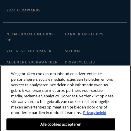
2026 CERAWARDS
NEEM CONTACT MET ONS
LANDEN EN REGIO'S
OP
VEELGESTELDE VRAGEN
SITEMAP
ALGEMENE VOORWAARDEN
PRIVACYBELEID
We gebruiken cookies om inhoud en advertenties te
ALGEMENE VOORWAARDEN
MIJN COOKIE-
personaliseren, sociale mediafuncties aan te bieden en ons
VOOR CONSUMENTEN
INSTELLINGEN
verkeer te analyseren. We delen ook informatie over uw
REVIEWS EN RECENSIES
gebruik van onze site met onze partners voor sociale
media, reclame en analytics. Doordat u verder klikt op deze
site aanvaardt u het gebruik van cookies die het mogelijk
maken advertenties op maat aan te bieden door ons of
Deze site is bedoeld voor consumenten uit de Benelux. Cookies en
gerelateerde technologie worden gebruikt voor advertenties. Voor meer
door derde partijen in opdracht van ons.
Privacybeleid
informatie of om je af te melden, ga je naar
AdChoices
en ons privacybeleid.
Alle cookies accepteren
CeraVe behandelt geen subcutane aandoeningen. MVE is een geregistreerd
handelsmerk van DFB Technology, Ltd. Patent No. 6,709,663. &copy; CeraVe