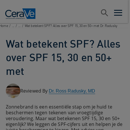
Main Navigation
Zoeken
open sear
open m
Home
/
...
/
...
/
Wat betekent SPF? Alles over SPF 15, 30 en 50+ met Dr. Radusky
Wat betekent SPF? Alles
over SPF 15, 30 en 50+
met
Reviewed By
Dr. Ross Radusky, MD
Zonnebrand is een essentiële stap om je huid te
beschermen tegen tekenen van vroegtijdige
veroudering. Maar wat betekenen SPF 15, 30 en 50+
eigenlijk? We leggen de SPF-cijfers uit en helpen je de