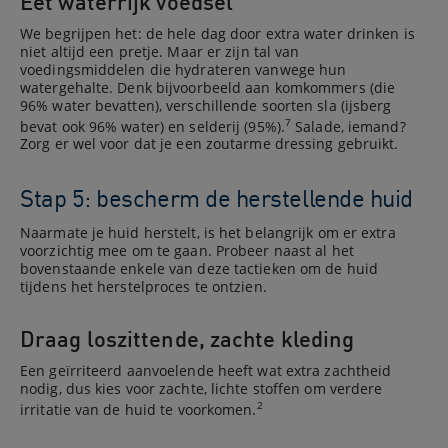
Eet waterrijk voedsel
We begrijpen het: de hele dag door extra water drinken is
niet altijd een pretje. Maar er zijn tal van
voedingsmiddelen die hydrateren vanwege hun
watergehalte. Denk bijvoorbeeld aan komkommers (die
96% water bevatten), verschillende soorten sla (ijsberg
7
bevat ook 96% water) en selderij (95%).
Salade, iemand?
Zorg er wel voor dat je een zoutarme dressing gebruikt.
Stap 5: bescherm de herstellende huid
Naarmate je huid herstelt, is het belangrijk om er extra
voorzichtig mee om te gaan. Probeer naast al het
bovenstaande enkele van deze tactieken om de huid
tijdens het herstelproces te ontzien.
Draag loszittende, zachte kleding
Een geïrriteerd aanvoelende heeft wat extra zachtheid
nodig, dus kies voor zachte, lichte stoffen om verdere
2
irritatie van de huid te voorkomen.