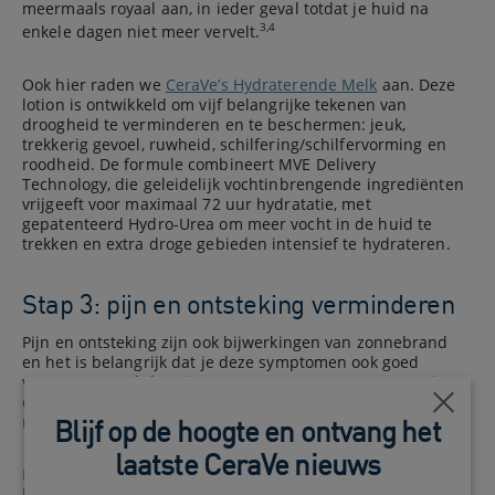
meermaals royaal aan, in ieder geval totdat je huid na
3,4
enkele dagen niet meer vervelt.
Ook hier raden we
CeraVe’s Hydraterende Melk
aan. Deze
lotion is ontwikkeld om vijf belangrijke tekenen van
droogheid te verminderen en te beschermen: jeuk,
trekkerig gevoel, ruwheid, schilfering/schilfervorming en
roodheid. De formule combineert MVE Delivery
Technology, die geleidelijk vochtinbrengende ingrediënten
vrijgeeft voor maximaal 72 uur hydratatie, met
gepatenteerd Hydro-Urea om meer vocht in de huid te
trekken en extra droge gebieden intensief te hydrateren.
Stap 3: pijn en ontsteking verminderen
Pijn en ontsteking zijn ook bijwerkingen van zonnebrand
en het is belangrijk dat je deze symptomen ook goed
verzorgt. Aarzel dus niet om contact op te nemen met je
dermatoloog of arts als de pijn en het fysieke ongemak
Dichtb
niet goed te verdragen zijn.
Blijf op de hoogte en ontvang het
laatste CeraVe nieuws
Pas in de tussentijd deze tips toe om je erdoorheen te
helpen: