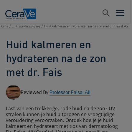
Main Navigation
Zoeken
open sear
open m
Home
/
...
/
Zonverzorging
/
Huid kalmeren en hydrateren na de zon met dr. Faisal Ali
Huid kalmeren en
hydrateren na de zon
met dr. Fais
Reviewed By
Professor Faisal Ali
Last van een trekkerige, rode huid na de zon? UV-
stralen kunnen je huid uitdrogen en vroegtijdige
veroudering veroorzaken. Ontdek hoe je je huid
kalmeert en hydrateert met tips van dermatoloog