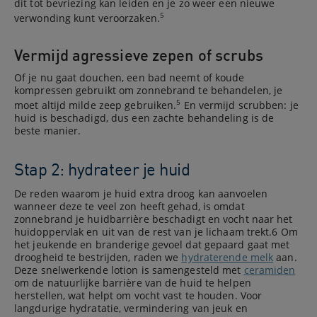
dit tot bevriezing kan leiden en je zo weer een nieuwe
5
verwonding kunt veroorzaken.
Vermijd agressieve zepen of scrubs
Of je nu gaat douchen, een bad neemt of koude
kompressen gebruikt om zonnebrand te behandelen, je
5
moet altijd milde zeep gebruiken.
En vermijd scrubben: je
huid is beschadigd, dus een zachte behandeling is de
beste manier.
Stap 2: hydrateer je huid
De reden waarom je huid extra droog kan aanvoelen
wanneer deze te veel zon heeft gehad, is omdat
zonnebrand je huidbarrière beschadigt en vocht naar het
huidoppervlak en uit van de rest van je lichaam trekt.6 Om
het jeukende en branderige gevoel dat gepaard gaat met
droogheid te bestrijden, raden we
hydraterende melk
aan.
Deze snelwerkende lotion is samengesteld met
ceramiden
om de natuurlijke barrière van de huid te helpen
herstellen, wat helpt om vocht vast te houden. Voor
langdurige hydratatie, vermindering van jeuk en