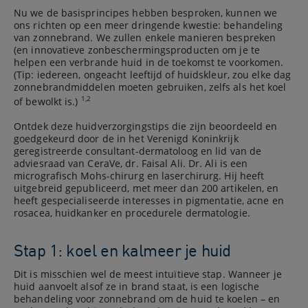
Nu we de basisprincipes hebben besproken, kunnen we
ons richten op een meer dringende kwestie: behandeling
van zonnebrand. We zullen enkele manieren bespreken
(en innovatieve zonbeschermingsproducten om je te
helpen een verbrande huid in de toekomst te voorkomen.
(Tip: iedereen, ongeacht leeftijd of huidskleur, zou elke dag
zonnebrandmiddelen moeten gebruiken, zelfs als het koel
1,2
of bewolkt is.)
Ontdek deze huidverzorgingstips die zijn beoordeeld en
goedgekeurd door de in het Verenigd Koninkrijk
geregistreerde consultant-dermatoloog en lid van de
adviesraad van CeraVe, dr. Faisal Ali. Dr. Ali is een
micrografisch Mohs-chirurg en laserchirurg. Hij heeft
uitgebreid gepubliceerd, met meer dan 200 artikelen, en
heeft gespecialiseerde interesses in pigmentatie, acne en
rosacea, huidkanker en procedurele dermatologie.
Stap 1: koel en kalmeer je huid
Dit is misschien wel de meest intuïtieve stap. Wanneer je
huid aanvoelt alsof ze in brand staat, is een logische
behandeling voor zonnebrand om de huid te koelen – en