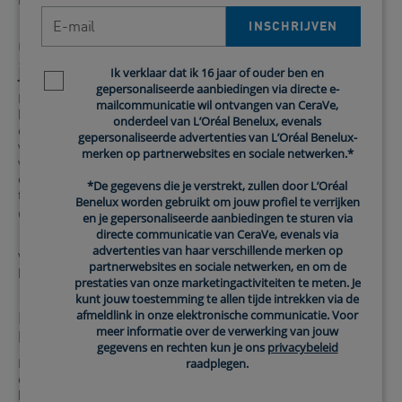
E-mail
INSCHRIJVEN
Overweeg vrij verkrijgbare pijn- en
jeukverlichting
Ik verklaar dat ik 16 jaar of ouder ben en
Newsletter policy
gepersonaliseerde aanbiedingen via directe e-
Pijnstillers zonder recept zoals ibuprofen en acetaminofen
mailcommunicatie wil ontvangen van CeraVe,
kunnen enige verlichting van zonnebrand bieden. Er zijn
onderdeel van L’Oréal Benelux, evenals
ook topische pijnstillers in gel die specifiek zijn gemaakt
gepersonaliseerde advertenties van L’Oréal Benelux-
voor zonnebrand. Jeuk door zonnebrand kan ook erg
merken op partnerwebsites en sociale netwerken.*
vervelend zijn zodra de huid begint te genezen, dus
overweeg om een middel tegen jeuk (of antihistaminicum)
*De gegevens die je verstrekt, zullen door L’Oréal
te nemen, zoals difenhydramine, oftewel. Benadryl en
Benelux worden gebruikt om jouw profiel te verrijken
4
Chlor-Trimeton, om er een paar te noemen.
en je gepersonaliseerde aanbiedingen te sturen via
directe communicatie van CeraVe, evenals via
advertenties van haar verschillende merken op
Vraag eerst advies aan je arts of apotheker vooraleer je
partnerwebsites en sociale netwerken, en om de
hiermee aan de slag gaat.
prestaties van onze marketingactiviteiten te meten. Je
kunt jouw toestemming te allen tijde intrekken via de
afmeldlink in onze elektronische communicatie. Voor
Raadpleeg een arts bij ernstige irritatie of
meer informatie over de verwerking van jouw
blaren
gegevens en rechten kun je ons
privacybeleid
Dat allemaal bij elkaar opgeteld: soms kan zonnebrand
raadplegen.
echt heel oncomfortabel zijn. Als je ernstige irritatie of
blaren door de zon hebt, of als je je zorgen maakt over je