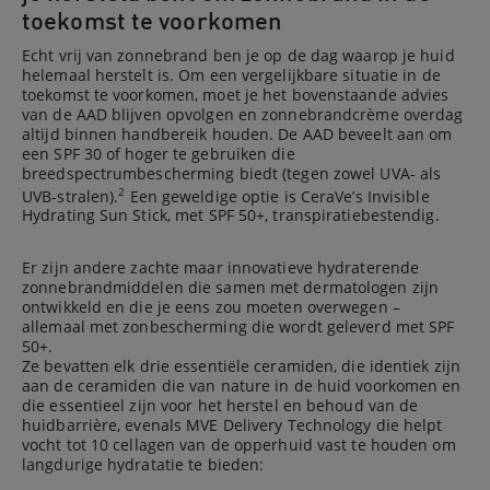
toekomst te voorkomen
Echt vrij van zonnebrand ben je op de dag waarop je huid
helemaal herstelt is. Om een vergelijkbare situatie in de
toekomst te voorkomen, moet je het bovenstaande advies
van de AAD blijven opvolgen en zonnebrandcrème overdag
altijd binnen handbereik houden. De AAD beveelt aan om
een SPF 30 of hoger te gebruiken die
breedspectrumbescherming biedt (tegen zowel UVA- als
2
UVB-stralen).
Een geweldige optie is CeraVe’s Invisible
Hydrating Sun Stick, met SPF 50+, transpiratiebestendig.
Er zijn andere zachte maar innovatieve hydraterende
zonnebrandmiddelen die samen met dermatologen zijn
ontwikkeld en die je eens zou moeten overwegen –
allemaal met zonbescherming die wordt geleverd met SPF
50+.
Ze bevatten elk drie essentiële ceramiden, die identiek zijn
aan de ceramiden die van nature in de huid voorkomen en
die essentieel zijn voor het herstel en behoud van de
huidbarrière, evenals MVE Delivery Technology die helpt
vocht tot 10 cellagen van de opperhuid vast te houden om
langdurige hydratatie te bieden: