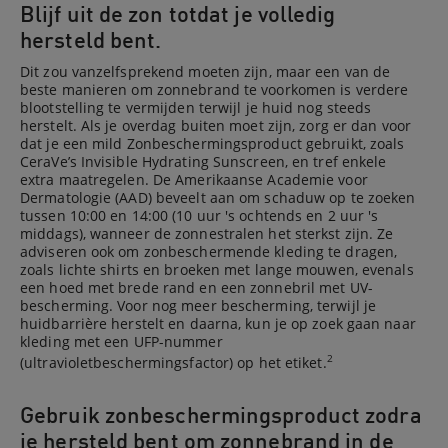
Blijf uit de zon totdat je volledig
hersteld bent.
Dit zou vanzelfsprekend moeten zijn, maar een van de
beste manieren om zonnebrand te voorkomen is verdere
blootstelling te vermijden terwijl je huid nog steeds
herstelt. Als je overdag buiten moet zijn, zorg er dan voor
dat je een mild Zonbeschermingsproduct gebruikt, zoals
CeraVe’s Invisible Hydrating Sunscreen, en tref enkele
extra maatregelen. De Amerikaanse Academie voor
Dermatologie (AAD) beveelt aan om schaduw op te zoeken
tussen 10:00 en 14:00 (10 uur 's ochtends en 2 uur 's
middags), wanneer de zonnestralen het sterkst zijn. Ze
adviseren ook om zonbeschermende kleding te dragen,
zoals lichte shirts en broeken met lange mouwen, evenals
een hoed met brede rand en een zonnebril met UV-
bescherming. Voor nog meer bescherming, terwijl je
huidbarrière herstelt en daarna, kun je op zoek gaan naar
kleding met een UFP-nummer
2
(ultravioletbeschermingsfactor) op het etiket.
Gebruik zonbeschermingsproduct zodra
je hersteld bent om zonnebrand in de