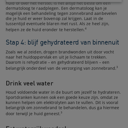
huid of over het herstel, is het altijd het beste om een
dermatoloog te raadplegen. Een dermatoloog kan je
mogelijk een behandeling tegen zonnebrand aanbevelen
die je huid er weer bovenop zal krijgen. Laat in de
tussentijd eventuele blaren met rust. Als ze heel zijn,
4
helpen ze de huid eronder te herstellen.
Stap 4: blijf gehydrateerd van binnenuit
Zoals we al zeiden, drogen brandwonden uit door vocht
naar het huidoppervlak en uit je lichaam te trekken.
Daarom is rehydratie – en gehydrateerd blijven – een
3
belangrijk onderdeel van de verzorging van zonnebrand.
Drink veel water
Houd voldoende water in de buurt om jezelf te hydrateren.
Sportdranken kunnen ook een goede keuze zijn, omdat ze
kunnen helpen om elektrolyten aan te vullen. Dit is vooral
belangrijk om zonnebrand te behandelen, dus ga hiermee
3
door terwijl je huid geneest.