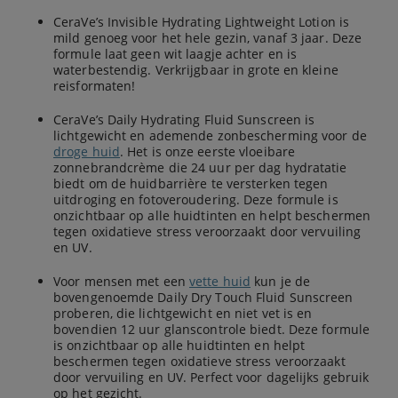
CeraVe’s Invisible Hydrating Lightweight Lotion is
mild genoeg voor het hele gezin, vanaf 3 jaar. Deze
formule laat geen wit laagje achter en is
waterbestendig. Verkrijgbaar in grote en kleine
reisformaten!
CeraVe’s Daily Hydrating Fluid Sunscreen is
lichtgewicht en ademende zonbescherming voor de
droge huid
. Het is onze eerste vloeibare
zonnebrandcrème die 24 uur per dag hydratatie
biedt om de huidbarrière te versterken tegen
uitdroging en fotoveroudering. Deze formule is
onzichtbaar op alle huidtinten en helpt beschermen
tegen oxidatieve stress veroorzaakt door vervuiling
en UV.
Voor mensen met een
vette huid
kun je de
bovengenoemde Daily Dry Touch Fluid Sunscreen
proberen, die lichtgewicht en niet vet is en
bovendien 12 uur glanscontrole biedt. Deze formule
is onzichtbaar op alle huidtinten en helpt
beschermen tegen oxidatieve stress veroorzaakt
door vervuiling en UV. Perfect voor dagelijks gebruik
op het gezicht.