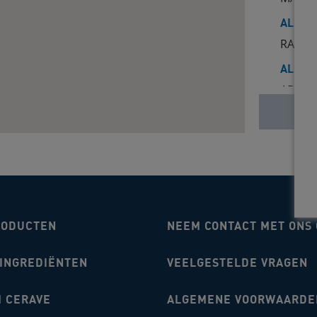
ALPHE
RAADHU
ALPHE
ADMIRA
ALPHE
BEURSP
ALPHE
CULTUU
ALPHE
RODUCTEN
NEEM CONTACT MET ONS 
OUVER
ALPHE
 INGREDIËNTEN
VEELGESTELDE VRAGEN
VAN OS
ALPHE
 CERAVE
ALGEMENE VOORWAARDE