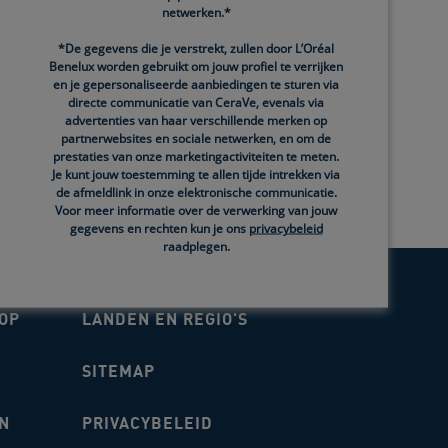
netwerken.*
GA ABCOUDE APOTHEEK
*De gegevens die je verstrekt, zullen door L’Oréal
ISPLEIN 6, ABCOUDE, 1391 CV, NL
Benelux worden gebruikt om jouw profiel te verrijken
en je gepersonaliseerde aanbiedingen te sturen via
GA ADMIRAAL APOTHEEK
directe communicatie van CeraVe, evenals via
advertenties van haar verschillende merken op
ALSPLEIN 15, Dordrecht, 3317 BA, NL
partnerwebsites en sociale netwerken, en om de
1 of 38
prestaties van onze marketingactiviteiten te meten.
PREV
NEXT
GA APOTHEEK BEURSPLEIN
Je kunt jouw toestemming te allen tijde intrekken via
LEIN 9, Dronten, 8253 EA, NL
de afmeldlink in onze elektronische communicatie.
Voor meer informatie over de verwerking van jouw
GA APOTHEEK BIDDINGHUIZEN
gegevens en rechten kun je ons
privacybeleid
raadplegen.
RSINGEL 2, Biddinghuizen, 8256 AM, NL
GA APOTHEEK BLIXEMBOSCH
OP
LANDEN EN REGIO'S
TURE 97, EINDHOVEN, 5629 PS, NL
GA APOTHEEK DE HOEF
SITEMAP
TADELAAN 297, Alkmaar, 1816 JH, NL
GA APOTHEEK DE SCHANS
N
PRIVACYBELEID