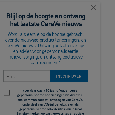
winkels met resultaten voor
Dichtbij
Blijf op de hoogte en ontvang
het laatste CeraVe nieuws
Wordt als eerste op de hoogte gebracht
over de nieuwste product lanceringen, en
YNAERT NOBEL APOTHEEK
CeraVe nieuws. Ontvang ook al onze tips
TRAAT 7, Hulst, 4561 AR, NL
en advies voor gepersonaliseerde
huidverzorging, en ontvang exclusieve
NDEN, APOTHEEK
aanbiedingen.*
63, ZWOLLE, 8032 JX, NL
E-mail
EE, APOTHEEK
INSCHRIJVEN
ELBOULEVARD 214 A, Noordwijk, 2202 HT, NL
Newsletter policy
A APOTHEEK
Ik verklaar dat ik 16 jaar of ouder ben en
gepersonaliseerde aanbiedingen via directe e-
BRANDSMAHOF 2, Almelo, 7606 SB, NL
mailcommunicatie wil ontvangen van CeraVe,
onderdeel van L’Oréal Benelux, evenals
S APOTHEEK
gepersonaliseerde advertenties van L’Oréal
Benelux-merken op partnerwebsites en sociale
35, den bosch, 5211 JW, NL