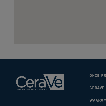
ONZE P
CERAVE
WAAROM