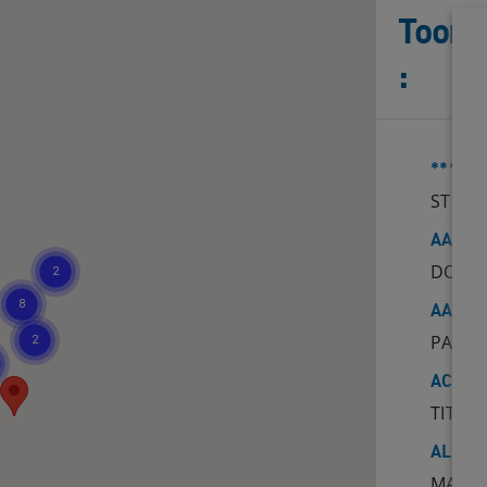
Toont 
:
***RE
STEENS
AA-LA
DOBBE 
AAN Z
PARALL
ACACI
TITUS 
ALBER
MARKT 