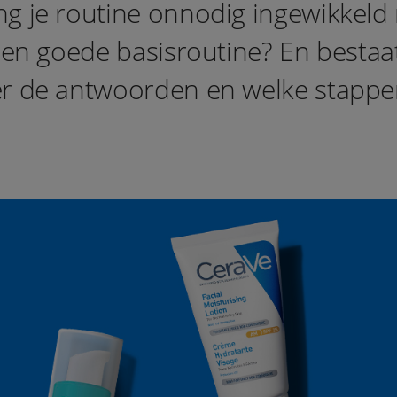
ng je routine onnodig ingewikkel
een goede basisroutine? En bestaat e
er de antwoorden en welke stappen