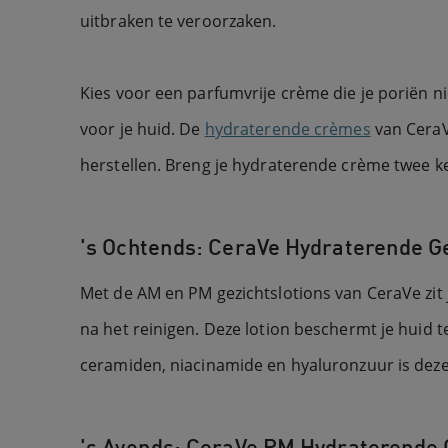
uitbraken te veroorzaken.
Kies voor een parfumvrije crème die je poriën n
voor je huid. De
hydraterende crèmes
van CeraV
herstellen. Breng je hydraterende crème twee ke
's Ochtends: CeraVe Hydraterende 
Met de AM en PM gezichtslotions van CeraVe zit 
na het reinigen. Deze lotion beschermt je huid 
ceramiden, niacinamide en hyaluronzuur is deze 
's Avonds: CeraVe PM Hydraterende 