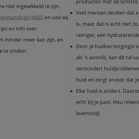
producten met de lichtste 
e niet ingewikkeld te zijn.
Veel mensen denken dat ee
Dermatology (AAD)
en ook wij
is, maar dat is echt niet z
tips en info over
reiniger, een hydrateren
m minder meer kan zijn, en
Door je huidverzorgingsro
e te vinden.
als 's avonds, kan dit tal 
vermindert huidproblemen,
huid en zorgt ervoor dat j
Elke huid is anders. Daaro
echt bij je past. Hou reken
levensstijl.