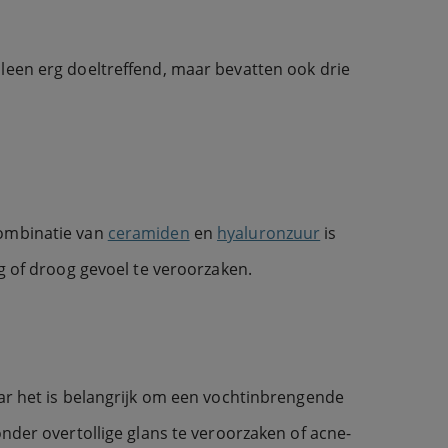
lleen erg doeltreffend, maar bevatten ook drie
combinatie van
ceramiden
en
hyaluronzuur
is
ig of droog gevoel te veroorzaken.
aar het is belangrijk om een vochtinbrengende
onder overtollige glans te veroorzaken of acne-