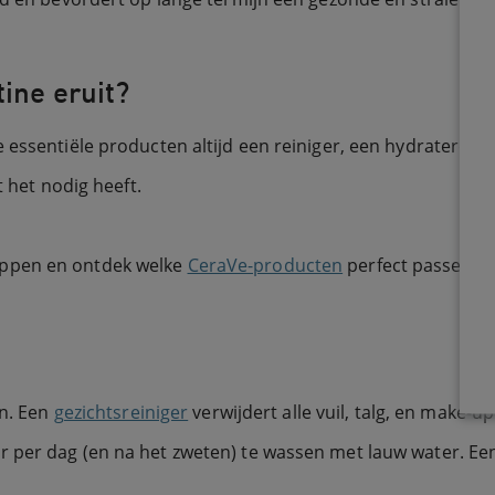
ine eruit? ​
e essentiële producten altijd een reiniger, een hydrater
t het nodig heeft.
appen en ontdek welke
CeraVe-producten
perfect passen bi
en. Een
gezichtsreiniger
verwijdert alle vuil, talg, en make-up 
per dag (en na het zweten) te wassen met lauw water. Een 