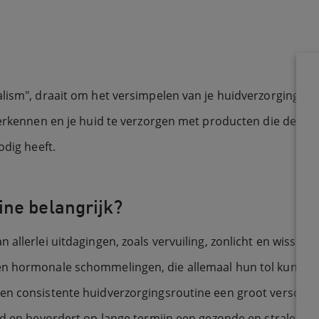
lism", draait om het versimpelen van je huidverzorging, te
 erkennen en je huid te verzorgen met producten die de na
odig heeft.
ine belangrijk?
n allerlei uitdagingen, zoals vervuiling, zonlicht en wis
n hormonale schommelingen, die allemaal hun tol kunnen ei
en consistente huidverzorgingsroutine een groot verschil 
rd en bevordert op lange termijn een gezonde en stralende