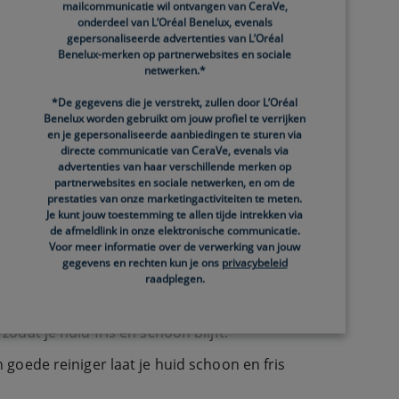
mailcommunicatie wil ontvangen van CeraVe,
onderdeel van L’Oréal Benelux, evenals
gepersonaliseerde advertenties van L’Oréal
Benelux-merken op partnerwebsites en sociale
netwerken.*
*De gegevens die je verstrekt, zullen door L’Oréal
ende crème en een zonnebrandcrème. Gebruik deze
Benelux worden gebruikt om jouw profiel te verrijken
en je gepersonaliseerde aanbiedingen te sturen via
directe communicatie van CeraVe, evenals via
advertenties van haar verschillende merken op
partnerwebsites en sociale netwerken, en om de
prestaties van onze marketingactiviteiten te meten.
j een minimalistische routine.
Je kunt jouw toestemming te allen tijde intrekken via
de afmeldlink in onze elektronische communicatie.
Voor meer informatie over de verwerking van jouw
gegevens en rechten kun je ons
privacybeleid
raadplegen.
zodat je huid fris en schoon blijft.
goede reiniger laat je huid schoon en fris