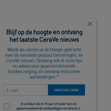
Dichtbij
Blijf op de hoogte en ontvang
rwijl je toch merkbare verbeteringen aan je huid
het laatste CeraVe nieuws
tuurlijke bescherming van je huid ondersteunen.
Wordt als eerste op de hoogte gebracht
over de nieuwste product lanceringen, en
CeraVe nieuws. Ontvang ook al onze tips
en advies voor gepersonaliseerde
huidverzorging, en ontvang exclusieve
aanbiedingen.*
selende weersomstandigheden. Daarbovenop
E-mail
INSCHRIJVEN
sen. Hoewel je niet alles onder controle hebt -
maken. Zo'n routine beschermt je huid tegen
Newsletter policy
Ik verklaar dat ik 16 jaar of ouder ben en
gepersonaliseerde aanbiedingen via directe e-
 huid.