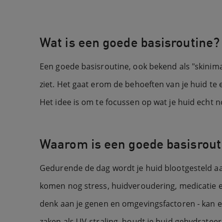
​Wat is een goede basisroutine?​​
Een goede basisroutine, ook bekend als "skinima
ziet. Het gaat erom de behoeften van je huid te
Het idee is om te focussen op wat je huid echt n
Waarom is een goede basisrout
Gedurende de dag wordt je huid blootgesteld aa
komen nog stress, huidveroudering, medicatie e
denk aan je genen en omgevingsfactoren - kan e
zaken als UV-straling, houdt je huid gehydratee