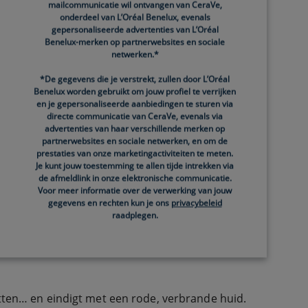
mailcommunicatie wil ontvangen van CeraVe,
onderdeel van L’Oréal Benelux, evenals
gepersonaliseerde advertenties van L’Oréal
Benelux-merken op partnerwebsites en sociale
netwerken.*
 of droog, koud weer. Is je huidbarrière
*De gegevens die je verstrekt, zullen door L’Oréal
Benelux worden gebruikt om jouw profiel te verrijken
en je gepersonaliseerde aanbiedingen te sturen via
directe communicatie van CeraVe, evenals via
advertenties van haar verschillende merken op
partnerwebsites en sociale netwerken, en om de
prestaties van onze marketingactiviteiten te meten.
Je kunt jouw toestemming te allen tijde intrekken via
de afmeldlink in onze elektronische communicatie.
CeraVe-producten zijn geformuleerd met drie
Voor meer informatie over de verwerking van jouw
gegevens en rechten kun je ons
privacybeleid
iten.
raadplegen.
itten… en eindigt met een rode, verbrande huid.