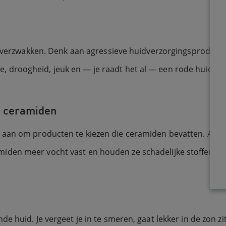
n verzwakken. Denk aan agressieve huidverzorgingsproducten
tie, droogheid, jeuk en — je raadt het al — een rode huid.
t ceramiden
aan om producten te kiezen die ceramiden bevatten. Alle 
den meer vocht vast en houden ze schadelijke stoffen bu
e huid. Je vergeet je in te smeren, gaat lekker in de zon z