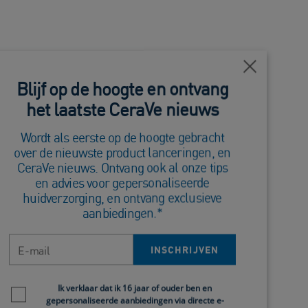
Dichtbij
Blijf op de hoogte en ontvang
Een rode huid komt daarom vaker voor bij
het laatste CeraVe nieuws
es opspelen of een langer aanhoudend probleem
Wordt als eerste op de hoogte gebracht
Dan vind je hieronder de mogelijke boosdoener.
over de nieuwste product lanceringen, en
CeraVe nieuws. Ontvang ook al onze tips
en advies voor gepersonaliseerde
huidverzorging, en ontvang exclusieve
aanbiedingen.*
is de beschermer van je huid en is daarom
E-mail
INSCHRIJVEN
Newsletter policy
Ik verklaar dat ik 16 jaar of ouder ben en
gepersonaliseerde aanbiedingen via directe e-
 vocht in je huid vast en houden ze schadelijke,