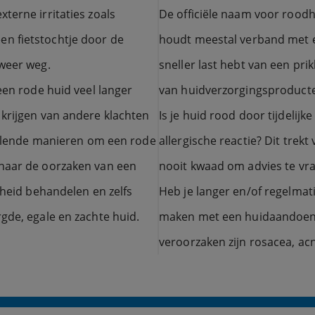
terne irritaties zoals
De officiële naam voor roodh
n fietstochtje door de
houdt meestal verband met ee
 weer weg.
sneller last hebt van een pr
een rode huid veel langer
van huidverzorgingsproduct
 krijgen van andere klachten
Is je huid rood door tijdeli
hillende manieren om een rode
allergische reactie? Dit trekt
 naar de oorzaken van een
nooit kwaad om advies te vr
dheid behandelen en zelfs
Heb je langer en/of regelmati
gde, egale en zachte huid.
maken met een huidaandoen
veroorzaken zijn rosacea, ac